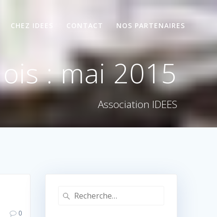
CHEZ IDEES
CONTACT
NOS PARTENAIRES
ois :
mai 2015
Association IDEES
Recherche
pour
0
: