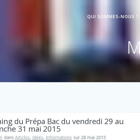
QUI SOMMES-NOUS ?
M
ning du Prépa Bac du vendredi 29 au
nche 31 mai 2015
n
dans
Articles
,
Idées
,
Informations
sur 28 mai 2015