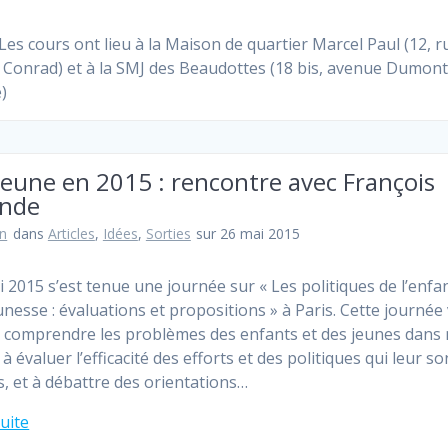
Les cours ont lieu à la Maison de quartier Marcel Paul (12, r
 Conrad) et à la SMJ des Beaudottes (18 bis, avenue Dumon
e)
jeune en 2015 : rencontre avec François
ande
n
dans
Articles
,
Idées
,
Sorties
sur 26 mai 2015
i 2015 s’est tenue une journée sur « Les politiques de l’enfa
unesse : évaluations et propositions » à Paris. Cette journée 
 comprendre les problèmes des enfants et des jeunes dans 
 à évaluer l’efficacité des efforts et des politiques qui leur so
s, et à débattre des orientations…
suite