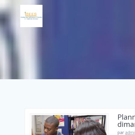
Plan
dima
par
admi