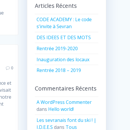
Articles Récents
ue
CODE ACADEMY : Le code
t
s’invite à Sevran
DES IDEES ET DES MOTS
Rentrée 2019-2020
Inauguration des locaux
0
Rentrée 2018 – 2019
nce et
Commentaires Récents
visait
notre
A WordPress Commenter
nt
dans
Hello world!
Les sevranais font du ski ! |
I.D.E.E.S
dans
Tous