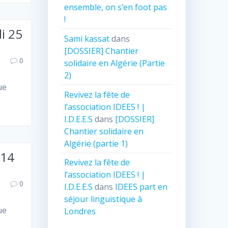
ensemble, on s’en foot pas
!
i 25
Sami kassat
dans
[DOSSIER] Chantier
0
solidaire en Algérie (Partie
2)
ue
Revivez la fête de
t
l’association IDEES ! |
I.D.E.E.S
dans
[DOSSIER]
Chantier solidaire en
Algérie (partie 1)
 14
Revivez la fête de
l’association IDEES ! |
0
I.D.E.E.S
dans
IDEES part en
séjour linguistique à
ue
Londres
t