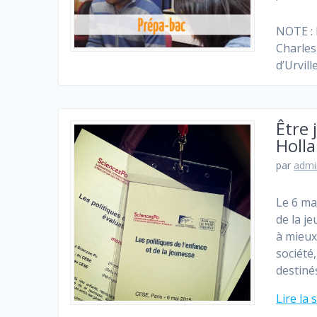
NOTE : 
Charles
d’Urvill
Être 
Holl
par
admi
Le 6 ma
de la je
à mieux
société,
destiné
Lire la 