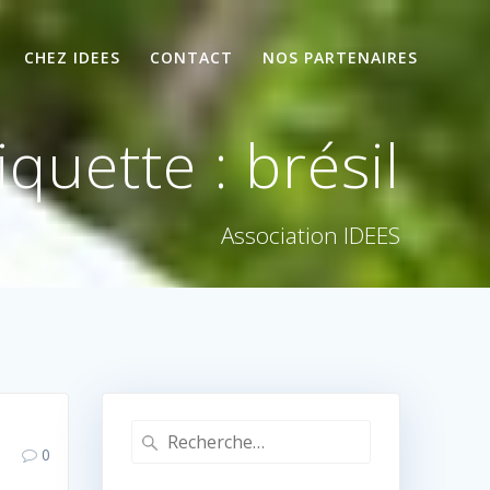
CHEZ IDEES
CONTACT
NOS PARTENAIRES
iquette :
brésil
Association IDEES
Recherche
0
pour
: