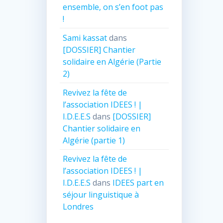
ensemble, on s’en foot pas
!
Sami kassat
dans
[DOSSIER] Chantier
solidaire en Algérie (Partie
2)
Revivez la fête de
l’association IDEES ! |
I.D.E.E.S
dans
[DOSSIER]
Chantier solidaire en
Algérie (partie 1)
Revivez la fête de
l’association IDEES ! |
I.D.E.E.S
dans
IDEES part en
séjour linguistique à
Londres