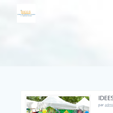
IDEES
par
admi