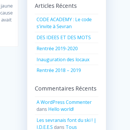
Articles Récents
e jaune
 cause
CODE ACADEMY : Le code
 avait
s’invite à Sevran
DES IDEES ET DES MOTS
Rentrée 2019-2020
Inauguration des locaux
Rentrée 2018 – 2019
Commentaires Récents
A WordPress Commenter
dans
Hello world!
Les sevranais font du ski ! |
I.D.E.E.S
dans
Tous