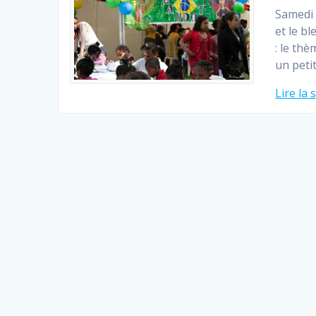
Samedi 1
et le b
: le thè
un peti
Lire la 