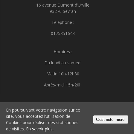
16 avenue Dumont d’Urville
93270 Sevran
Téléphone :
0175351643
Horaires :
Du lundi au samedi
Matin 10h-12h30
Après-midi 15h-20h
I.D.E.E.S
En poursuivant votre navigation sur ce
site, vous acceptez l’utilisation de
C'est noté, merci
Cookies pour réaliser des statistiques
© 2026 I.D.E.E.S. Construit avec WordPress et le thème
Highlight Theme
de visites.
En savoir plus.