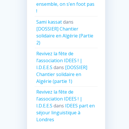
ensemble, on s’en foot pas
!
Sami kassat
dans
[DOSSIER] Chantier
solidaire en Algérie (Partie
2)
Revivez la fête de
l’association IDEES ! |
I.D.E.E.S
dans
[DOSSIER]
Chantier solidaire en
Algérie (partie 1)
Revivez la fête de
l’association IDEES ! |
I.D.E.E.S
dans
IDEES part en
séjour linguistique à
Londres