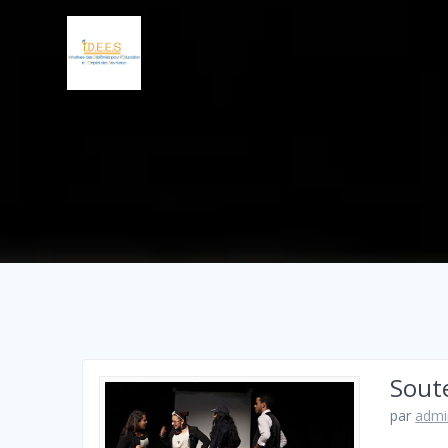
Soute
par
admi