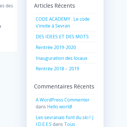
Articles Récents
es des
CODE ACADEMY : Le code
s’invite à Sevran
a
DES IDEES ET DES MOTS
Rentrée 2019-2020
Inauguration des locaux
Rentrée 2018 – 2019
Commentaires Récents
A WordPress Commenter
dans
Hello world!
Les sevranais font du ski ! |
I.D.E.E.S
dans
Tous