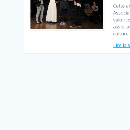
Cette a
Associat
valoris
associa
culture
Lire la 