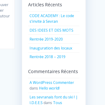
Articles Récents
ouver
ter
CODE ACADEMY : Le code
autour
s’invite à Sevran
DES IDEES ET DES MOTS
Rentrée 2019-2020
Inauguration des locaux
Rentrée 2018 – 2019
Commentaires Récents
A WordPress Commenter
dans
Hello world!
Les sevranais font du ski ! |
I.D.E.E.S
dans
Tous