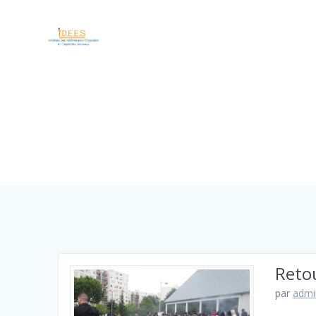
Retou
par
admi