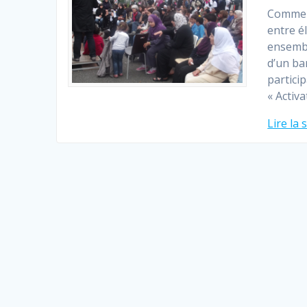
Comme l
entre é
ensembl
d’un ba
partici
« Activ
Lire la 