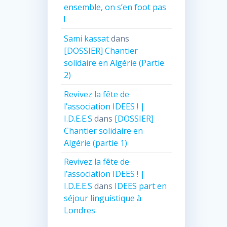
ensemble, on s’en foot pas
!
Sami kassat
dans
[DOSSIER] Chantier
solidaire en Algérie (Partie
2)
Revivez la fête de
l’association IDEES ! |
I.D.E.E.S
dans
[DOSSIER]
Chantier solidaire en
Algérie (partie 1)
Revivez la fête de
l’association IDEES ! |
I.D.E.E.S
dans
IDEES part en
séjour linguistique à
Londres