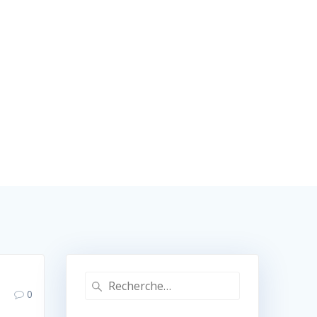
CHEZ IDEES
CONTACT
NOS PARTENAIRES
uette :
parents
Association IDEES
Recherche
0
pour
: