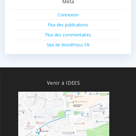
Méta
Connexion
Flux des publications
Flux des commentaires
Site de WordPress-FR
Venir à IDEES