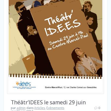
Théâtr’IDEES le samedi 29 juin
par
admin
dans
Articles
,
Évènements
0