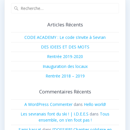
Recherche
pour
:
Articles Récents
CODE ACADEMY : Le code s’invite à Sevran
DES IDEES ET DES MOTS
Rentrée 2019-2020
Inauguration des locaux
Rentrée 2018 – 2019
Commentaires Récents
A WordPress Commenter
dans
Hello world!
Les sevranais font du ski ! | I.D.E.E.S
dans
Tous
ensemble, on s’en foot pas !
Sami kassat
dans
[DOSSIER] Chantier solidaire en