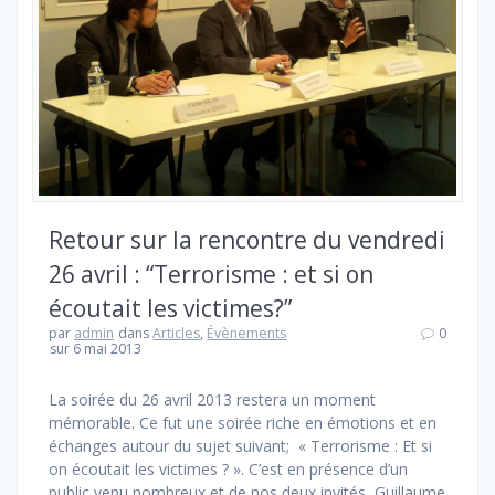
Retour sur la rencontre du vendredi
26 avril : “Terrorisme : et si on
écoutait les victimes?”
par
admin
dans
Articles
,
Évènements
0
sur 6 mai 2013
La soirée du 26 avril 2013 restera un moment
mémorable. Ce fut une soirée riche en émotions et en
échanges autour du sujet suivant; « Terrorisme : Et si
on écoutait les victimes ? ». C’est en présence d’un
public venu nombreux et de nos deux invités, Guillaume