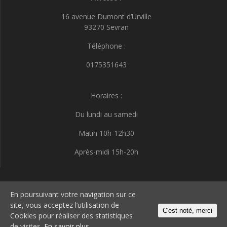
16 avenue Dumont d’Urville
93270 Sevran
Téléphone :
0175351643
Horaires :
Du lundi au samedi
Matin 10h-12h30
Après-midi 15h-20h
I.D.E.E.S
En poursuivant votre navigation sur ce
site, vous acceptez l’utilisation de
C'est noté, merci
Cookies pour réaliser des statistiques
© 2026 I.D.E.E.S. Construit avec WordPress et le thème
Highlight Theme
de visites.
En savoir plus.