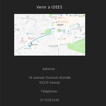
Venir à IDEES
Adresse :
16 avenue Dumont d’Urville
93270 Sevran
Téléphone :
0175351643