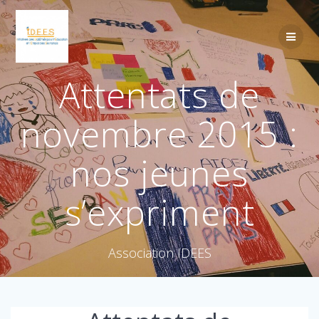
Attentats de
novembre 2015 :
nos jeunes
s’expriment
Association IDEES