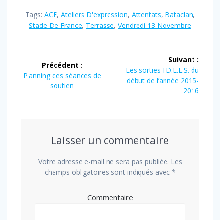
Tags:
ACE
,
Ateliers D'expression
,
Attentats
,
Bataclan
,
Stade De France
,
Terrasse
,
Vendredi 13 Novembre
Navigation
Suivant :
Précédent :
de
Article
Les sorties I.D.E.E.S. du
Article
Planning des séances de
suivant
début de l’année 2015-
précédent
soutien
l’article
:
2016
:
Laisser un commentaire
Votre adresse e-mail ne sera pas publiée.
Les
champs obligatoires sont indiqués avec
*
Commentaire