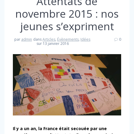
Attentats de
novembre 2015 : nos
jeunes s’expriment
par
admin
dans
Articles
,
Évènements
,
Idées
0
sur 13 janvier 2016
Il y a un an, la France était secouée par une