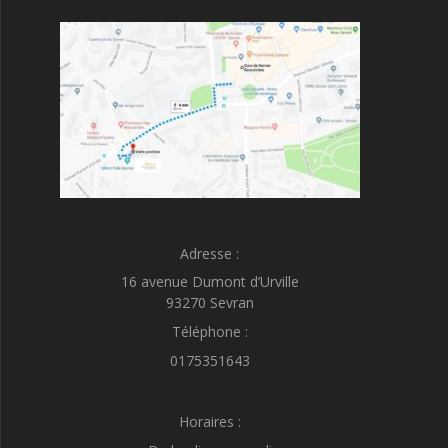
Adresse :
16 avenue Dumont d’Urville
93270 Sevran
Téléphone :
0175351643
Horaires :