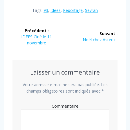
Tags:
93
,
Idees
,
Reportage
,
Sevran
Navigation
Précédent :
Suivant :
de
Article
IDEES Ciné le 11
Article
Noël chez Astérix !
précédent
novembre
suivant
l’article
:
:
Laisser un commentaire
Votre adresse e-mail ne sera pas publiée.
Les
champs obligatoires sont indiqués avec
*
Commentaire