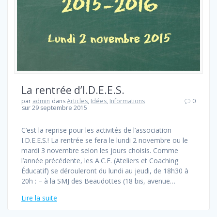
La rentrée d’I.D.E.E.S.
par
admin
dans
Articles
,
Idées
,
Informations
0
sur 29 septembre 2015
C’est la reprise pour les activités de l’association
I.D.E.E.S.! La rentrée se fera le lundi 2 novembre ou le
mardi 3 novembre selon les jours choisis. Comme
l’année précédente, les A.C.E. (Ateliers et Coaching
Éducatif) se dérouleront du lundi au jeudi, de 18h30 à
20h : – à la SMJ des Beaudottes (18 bis, avenue…
Lire la suite