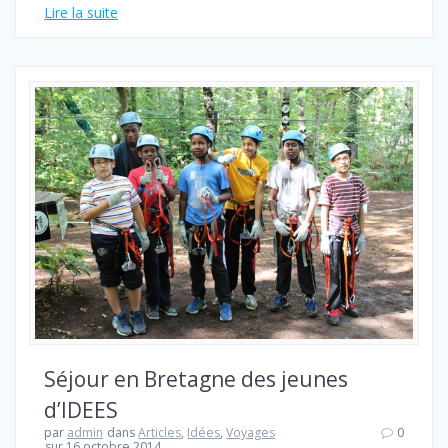
Lire la suite
Séjour en Bretagne des jeunes
d’IDEES
par
admin
dans
Articles
,
Idées
,
Voyages
0
sur 16 octobre 2014