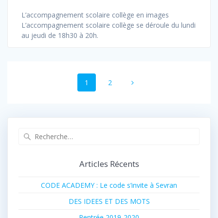
L’accompagnement scolaire collège en images
L’accompagnement scolaire collège se déroule du lundi
au jeudi de 18h30 à 20h.
Navigation
Page
Page
1
2
au
sein
des
Recherche
pour
articles
:
Articles Récents
CODE ACADEMY : Le code s’invite à Sevran
DES IDEES ET DES MOTS
Rentrée 2019-2020