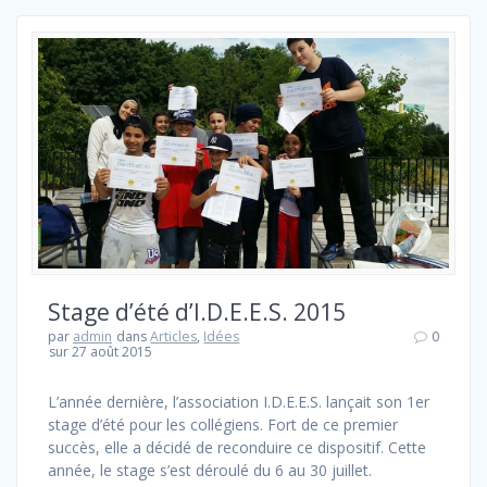
Stage d’été d’I.D.E.E.S. 2015
par
admin
dans
Articles
,
Idées
0
sur 27 août 2015
L’année dernière, l’association I.D.E.E.S. lançait son 1er
stage d’été pour les collégiens. Fort de ce premier
succès, elle a décidé de reconduire ce dispositif. Cette
année, le stage s’est déroulé du 6 au 30 juillet.