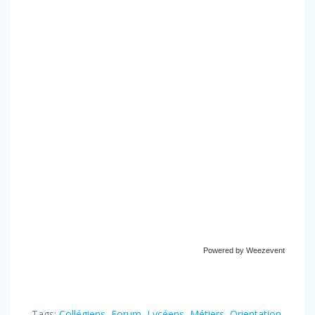
Powered by Weezevent
Tags:
Collégiens
,
Forum
,
Lycéens
,
Métiers
,
Orientation
,