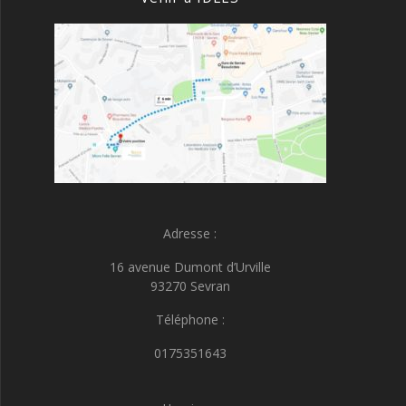
Adresse :
16 avenue Dumont d’Urville
93270 Sevran
Téléphone :
0175351643