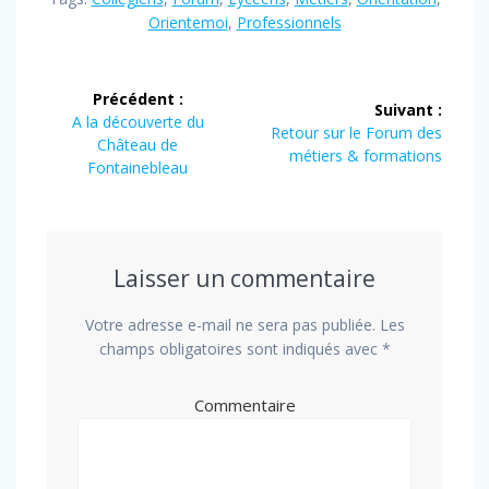
Orientemoi
,
Professionnels
Navigation
Précédent :
Suivant :
de
Article
A la découverte du
Article
Retour sur le Forum des
précédent
Château de
suivant
métiers & formations
l’article
:
Fontainebleau
:
Laisser un commentaire
Votre adresse e-mail ne sera pas publiée.
Les
champs obligatoires sont indiqués avec
*
Commentaire