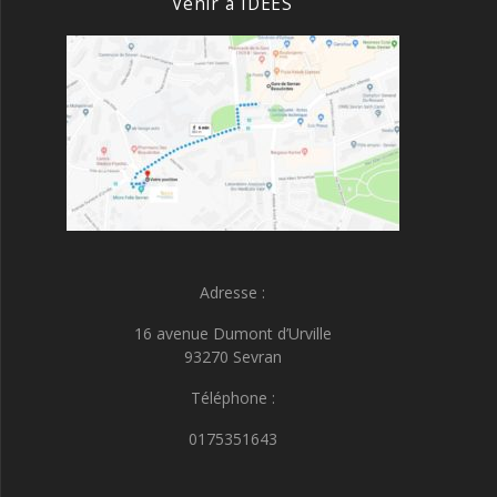
Venir à IDEES
Adresse :
16 avenue Dumont d’Urville
93270 Sevran
Téléphone :
0175351643