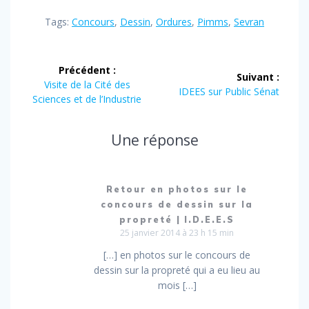
Tags:
Concours
,
Dessin
,
Ordures
,
Pimms
,
Sevran
Navigation
Précédent :
Suivant :
de
Article
Visite de la Cité des
Article
IDEES sur Public Sénat
précédent
Sciences et de l’Industrie
suivant
l’article
:
:
Une réponse
Retour en photos sur le
concours de dessin sur la
propreté | I.D.E.E.S
25 janvier 2014 à 23 h 15 min
[…] en photos sur le concours de
dessin sur la propreté qui a eu lieu au
mois […]