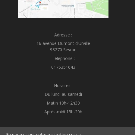
Adresse :
16 avenue Dumont d’Urville
93270 Sevran
Téléphone :
0175351643
Horaires :
Du lundi au samedi
Matin 10h-12h30
Après-midi 15h-20h
En poursuivant votre navigation sur ce