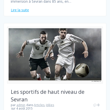
immersion à Sevran dans 85 ans, en…
Lire la suite
Les sportifs de haut niveau de
Sevran
par
admin
dans
Articles
,
Idées
0
sur 4 août 2015