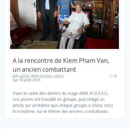
A la rencontre de Kiem Pham Van,
un ancien combattant
par
admin
dans
Articles
,
Idées
0
sur 18 août 2015
Dans le cadre des ateliers du stage d’été d’I.D.E.E.S.,
nos jeunes ont travaillé en groupe, puis rédigé un
article sur un thème que chaque groupe a choisi. Voici
le troisième, sur le thème des anciens combattants.