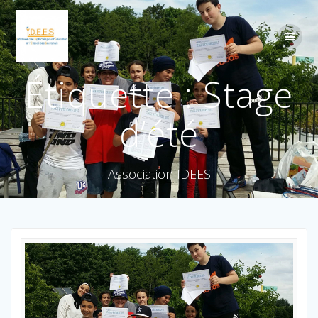
Étiquette :
Stage
d’été
Association IDEES