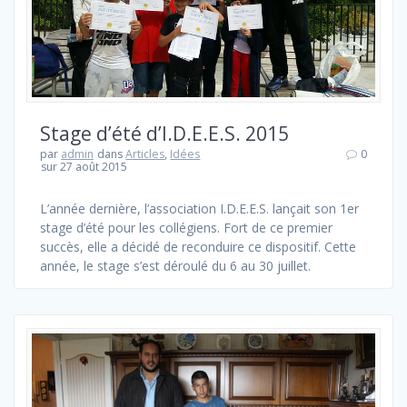
Stage d’été d’I.D.E.E.S. 2015
par
admin
dans
Articles
,
Idées
0
sur 27 août 2015
L’année dernière, l’association I.D.E.E.S. lançait son 1er
stage d’été pour les collégiens. Fort de ce premier
succès, elle a décidé de reconduire ce dispositif. Cette
année, le stage s’est déroulé du 6 au 30 juillet.