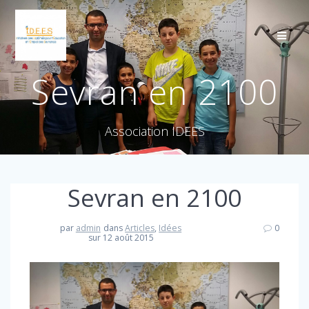
Sevran en 2100
Association IDEES
Sevran en 2100
par
admin
dans
Articles
,
Idées
0
sur 12 août 2015