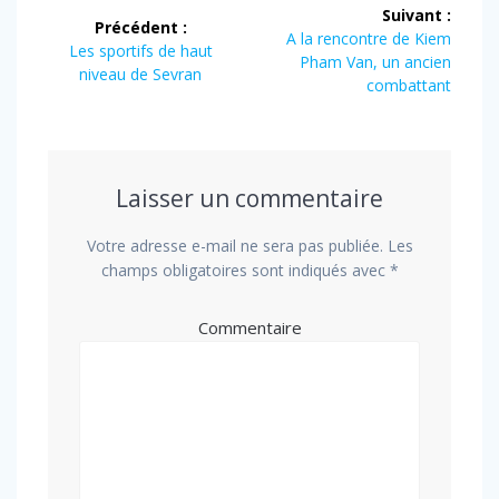
Navigation
Suivant :
Précédent :
de
Article
A la rencontre de Kiem
Article
Les sportifs de haut
suivant
Pham Van, un ancien
précédent
niveau de Sevran
l’article
:
combattant
:
Laisser un commentaire
Votre adresse e-mail ne sera pas publiée.
Les
champs obligatoires sont indiqués avec
*
Commentaire