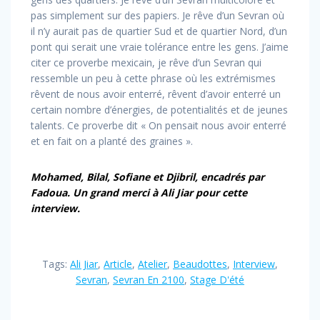
pas simplement sur des papiers. Je rêve d’un Sevran où
il n’y aurait pas de quartier Sud et de quartier Nord, d’un
pont qui serait une vraie tolérance entre les gens. J’aime
citer ce proverbe mexicain, je rêve d’un Sevran qui
ressemble un peu à cette phrase où les extrémismes
rêvent de nous avoir enterré, rêvent d’avoir enterré un
certain nombre d’énergies, de potentialités et de jeunes
talents. Ce proverbe dit « On pensait nous avoir enterré
et en fait on a planté des graines ».
Mohamed, Bilal, Sofiane et Djibril, encadrés par
Fadoua. Un grand merci à Ali Jiar pour cette
interview.
Tags:
Ali Jiar
,
Article
,
Atelier
,
Beaudottes
,
Interview
,
Sevran
,
Sevran En 2100
,
Stage D'été