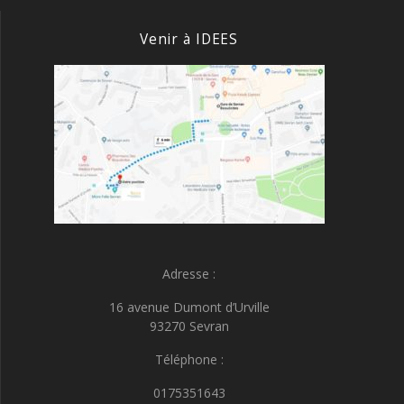
Venir à IDEES
Adresse :
16 avenue Dumont d’Urville
93270 Sevran
Téléphone :
0175351643