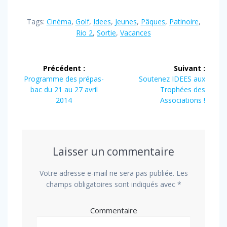
Tags:
Cinéma
,
Golf
,
Idees
,
Jeunes
,
Pâques
,
Patinoire
,
Rio 2
,
Sortie
,
Vacances
Navigation
Précédent :
Suivant :
de
Article
Article
Programme des prépas-
Soutenez IDEES aux
précédent
suivant
bac du 21 au 27 avril
Trophées des
l’article
:
:
2014
Associations !
Laisser un commentaire
Votre adresse e-mail ne sera pas publiée.
Les
champs obligatoires sont indiqués avec
*
Commentaire