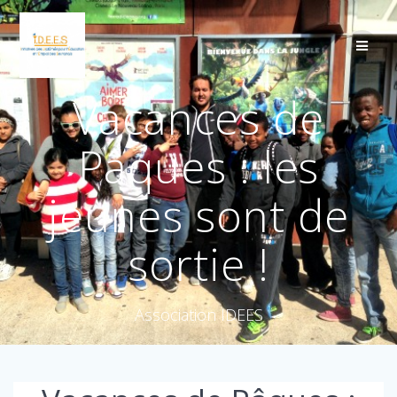
Vacances de
Pâques : les
jeunes sont de
sortie !
Association IDEES