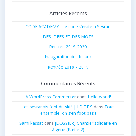
pour
articles
:
Articles Récents
CODE ACADEMY : Le code s’invite à Sevran
DES IDEES ET DES MOTS
Rentrée 2019-2020
Inauguration des locaux
Rentrée 2018 – 2019
Commentaires Récents
A WordPress Commenter
dans
Hello world!
Les sevranais font du ski ! | I.D.E.E.S
dans
Tous
ensemble, on s’en foot pas !
Sami kassat
dans
[DOSSIER] Chantier solidaire en
Algérie (Partie 2)