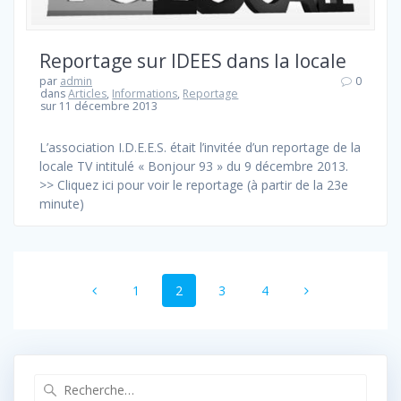
Reportage sur IDEES dans la locale
par
admin
0
dans
Articles
,
Informations
,
Reportage
sur 11 décembre 2013
L’association I.D.E.E.S. était l’invitée d’un reportage de la
locale TV intitulé « Bonjour 93 » du 9 décembre 2013.
>> Cliquez ici pour voir le reportage (à partir de la 23e
minute)
Navigation
Page
Page
Page
Page
1
2
3
4
au
sein
des
Recherche