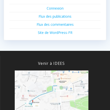
Connexion
Flux des publications
Flux des commentaires
Site de WordPress-FR
Venir à IDEES