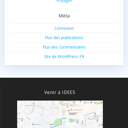
Voyages
Méta
Connexion
Flux des publications
Flux des commentaires
Site de WordPress-FR
Venir à IDEES