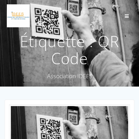
Étiquette :
QR
Code
Association IDEES