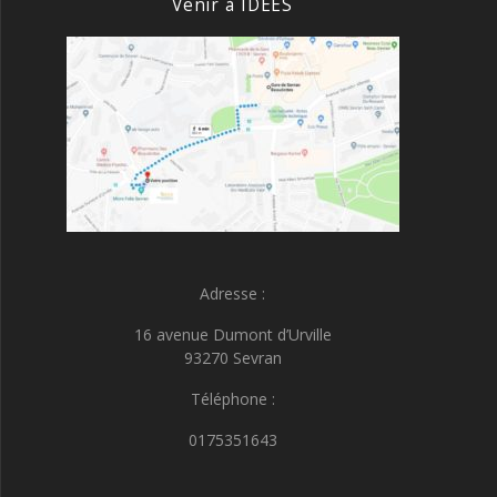
Venir à IDEES
Adresse :
16 avenue Dumont d’Urville
93270 Sevran
Téléphone :
0175351643