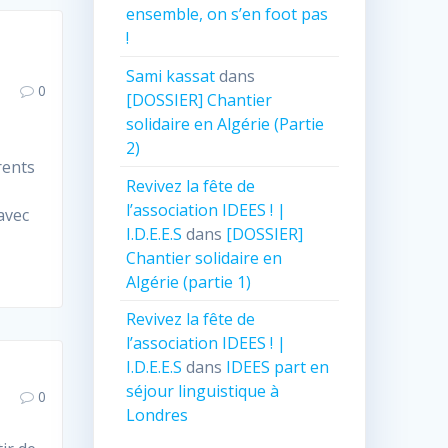
ensemble, on s’en foot pas
!
Sami kassat
dans
0
[DOSSIER] Chantier
solidaire en Algérie (Partie
s
2)
rents
Revivez la fête de
l’association IDEES ! |
avec
I.D.E.E.S
dans
[DOSSIER]
Chantier solidaire en
Algérie (partie 1)
Revivez la fête de
l’association IDEES ! |
I.D.E.E.S
dans
IDEES part en
séjour linguistique à
0
Londres