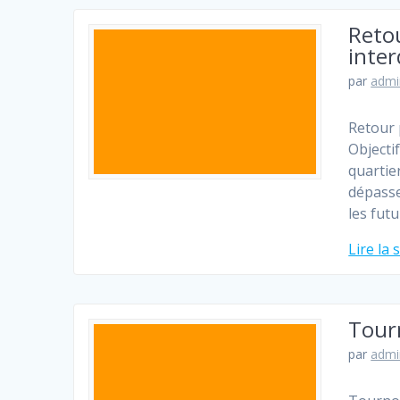
Retou
inter
par
admi
Retour 
Objecti
quartie
dépasse
les fut
Lire la 
Tourn
par
admi