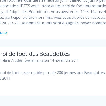
 de foot interquartiers samedi 30 juin Samedi 30 juin à part
’association IDEES vous invite au tournoi de foot interquarti
 synthétique des Beaudottes. Vous avez entre 10 et 14 ans e
ez participer au tournoi ? Inscrivez-vous auprès de l’associa
8-90-13-73. De nombreux lots sont à gagner…soyez nombr
suite
noi de foot des Beaudottes
n
dans
Articles
,
Évènements
sur 14 novembre 2011
noi de foot a rassemblé plus de 200 jeunes aux Beaudottes l
et 2011.