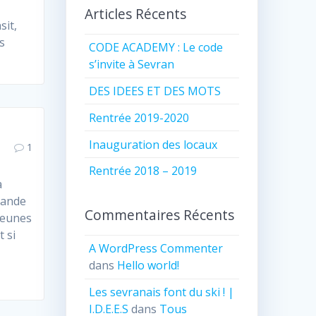
Articles Récents
sit,
s
CODE ACADEMY : Le code
s’invite à Sevran
DES IDEES ET DES MOTS
Rentrée 2019-2020
Inauguration des locaux
1
Rentrée 2018 – 2019
à
grande
Commentaires Récents
jeunes
t si
A WordPress Commenter
dans
Hello world!
Les sevranais font du ski ! |
I.D.E.E.S
dans
Tous