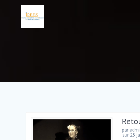
Reto
par
admi
sur 25 j