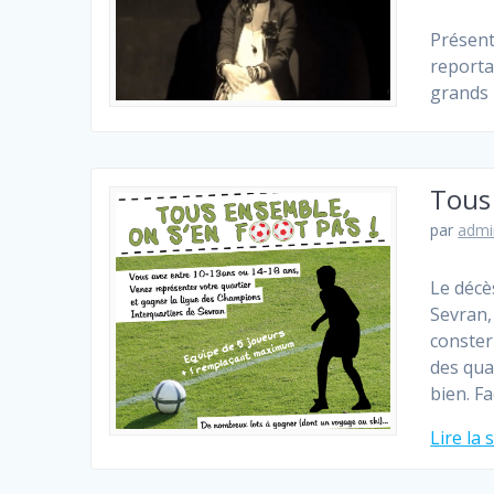
Présent
reporta
grands
Tous 
par
admi
Le décè
Sevran,
conster
des qua
bien. F
Lire la 