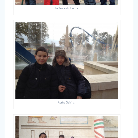
La Trace du Houra.
Après Oziris !