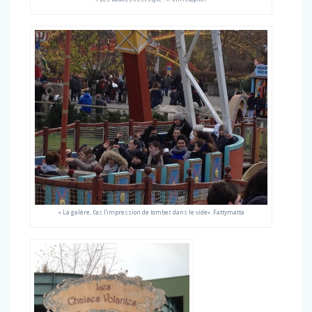
« La galère, t’as l’impression de tomber dans le vide». Fattymatta