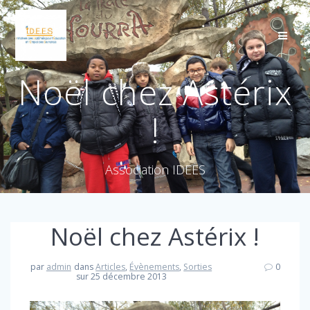
Noël chez Astérix
!
Association IDEES
Noël chez Astérix !
par
admin
dans
Articles
,
Évènements
,
Sorties
0
sur 25 décembre 2013