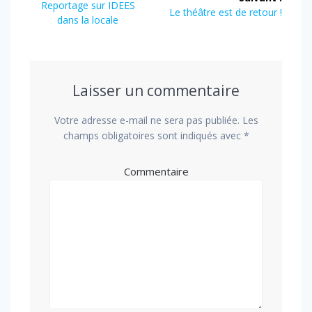
de
Article
Reportage sur IDEES
Article
Le théâtre est de retour !
précédent
dans la locale
suivant
l’article
:
:
Laisser un commentaire
Votre adresse e-mail ne sera pas publiée.
Les
champs obligatoires sont indiqués avec
*
Commentaire