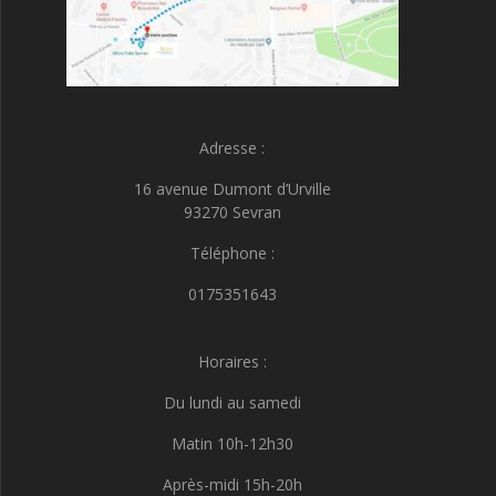
Adresse :
16 avenue Dumont d’Urville
93270 Sevran
Téléphone :
0175351643
Horaires :
Du lundi au samedi
Matin 10h-12h30
Après-midi 15h-20h