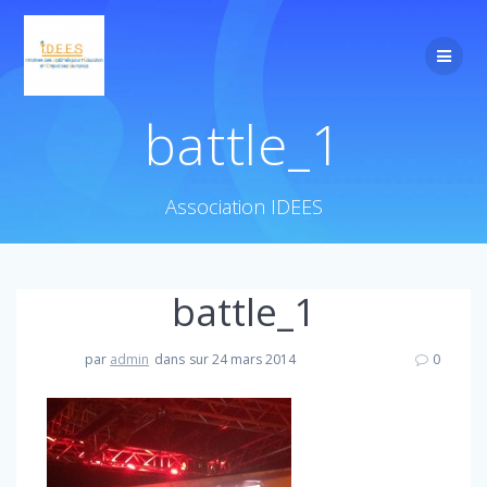
battle_1
Association IDEES
battle_1
par
admin
dans
sur 24 mars 2014
0