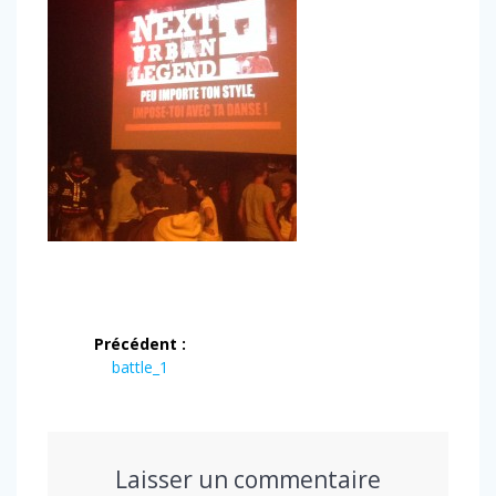
Navigation
Précédent :
de
Article
battle_1
précédent
l’article
:
Laisser un commentaire