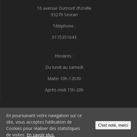
16 avenue Dumont d’Urville
93270 Sevran
Téléphone :
0175351643
Horaires :
Du lundi au samedi
Matin 10h-12h30
Après-midi 15h-20h
I.D.E.E.S
En poursuivant votre navigation sur ce
site, vous acceptez l’utilisation de
C'est noté, merci
Cookies pour réaliser des statistiques
© 2026 I.D.E.E.S. Construit avec WordPress et le thème
Highlight Theme
de visites.
En savoir plus.