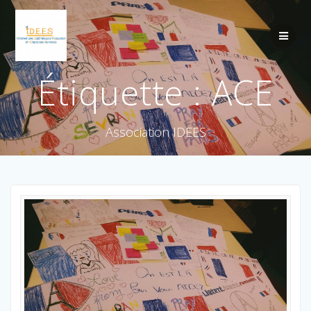
Étiquette :
ACE
Association IDEES