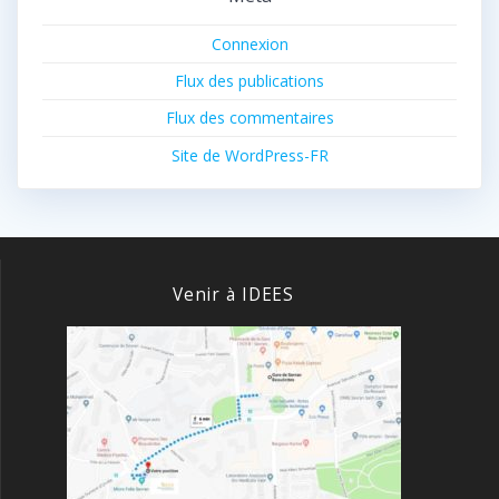
Connexion
Flux des publications
Flux des commentaires
Site de WordPress-FR
Venir à IDEES