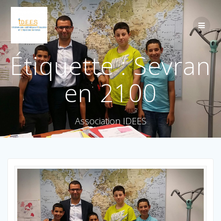
Étiquette :
Sevran
en 2100
Association IDEES