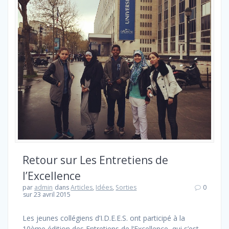
Retour sur Les Entretiens de
l’Excellence
par
admin
dans
Articles
,
Idées
,
Sorties
0
sur 23 avril 2015
Les jeunes collégiens d’I.D.E.E.S. ont participé à la
10ème édition des Entretiens de l’Excellence, qui s’est