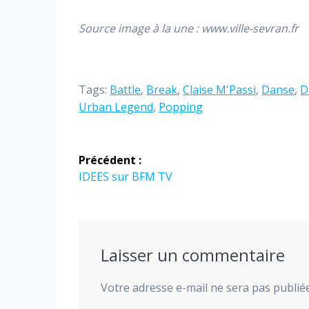
Source image à la une : www.ville-sevran.fr
Tags:
Battle
,
Break
,
Claise M'Passi
,
Danse
,
D
Urban Legend
,
Popping
Navigation
Précédent :
de
Article
IDEES sur BFM TV
précédent
l’article
:
Laisser un commentaire
Votre adresse e-mail ne sera pas publiée