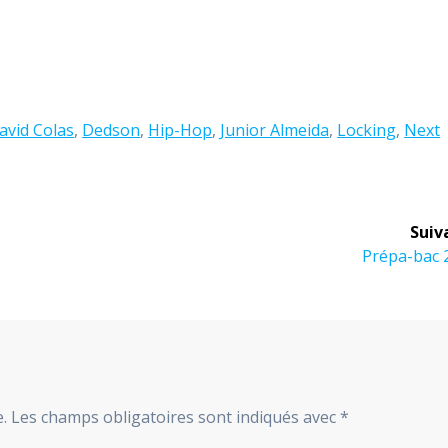
avid Colas
,
Dedson
,
Hip-Hop
,
Junior Almeida
,
Locking
,
Next
Suiv
Article
Prépa-bac 
suivant
:
.
Les champs obligatoires sont indiqués avec
*