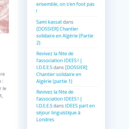
ensemble, on s’en foot pas
!
Sami kassat
dans
[DOSSIER] Chantier
solidaire en Algérie (Partie
2)
Revivez la fête de
l’association IDEES ! |
I.D.E.E.S
dans
[DOSSIER]
pre
Chantier solidaire en
Algérie (partie 1)
 :
 le
Revivez la fête de
t,
l’association IDEES ! |
I.D.E.E.S
dans
IDEES part en
séjour linguistique à
Londres