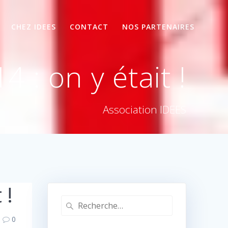
CHEZ IDEES
CONTACT
NOS PARTENAIRES
 : on y était !
Association IDEES
 !
Recherche
pour
0
: