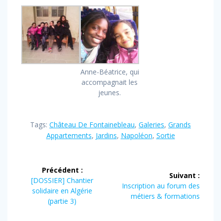
Anne-Béatrice, qui
accompagnait les
jeunes.
Tags:
Château De Fontainebleau
,
Galeries
,
Grands
Appartements
,
Jardins
,
Napoléon
,
Sortie
Navigation
Précédent :
Suivant :
de
Article
[DOSSIER] Chantier
Article
Inscription au forum des
précédent
solidaire en Algérie
suivant
métiers & formations
l’article
:
(partie 3)
: