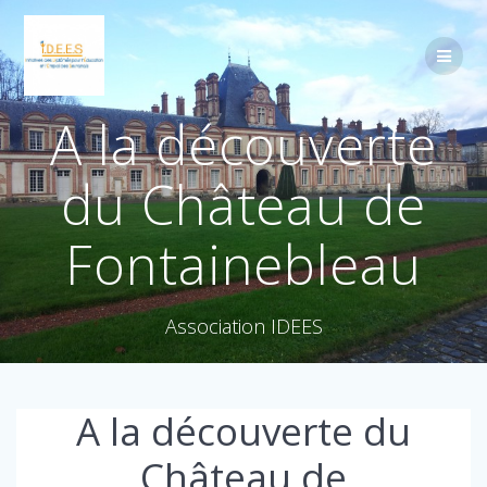
A la découverte
du Château de
Fontainebleau
Association IDEES
A la découverte du
Château de